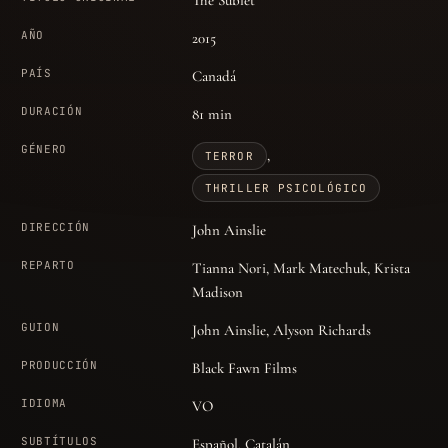
AÑO
2015
PAÍS
Canadá
DURACIÓN
81 min
GÉNERO
,
TERROR
THRILLER PSICOLÓGICO
DIRECCIÓN
John Ainslie
REPARTO
Tianna Nori, Mark Matechuk, Krista
Madison
GUION
John Ainslie, Alyson Richards
PRODUCCIÓN
Black Fawn Films
IDIOMA
VO
SUBTÍTULOS
Español, Catalán