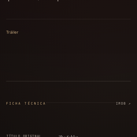
Tráiler
FICHA TÉCNICA
IMDB ↗
TÍTULO ORIGINAL
The Sublet