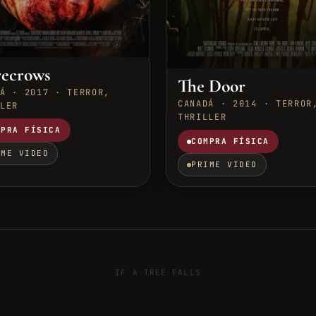
recrows
The Door
Á · 2017 · TERROR,
CANADÁ · 2014 · TERROR
LER
THRILLER
MPRA FÍSICA
COMPRA FÍSICA
IME VIDEO
PRIME VIDEO
IF A TREE FALLS