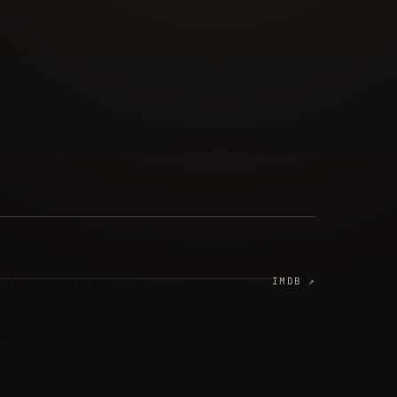
IMDB ↗