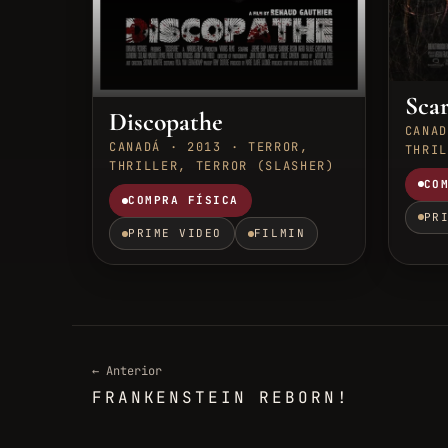
Sca
Discopathe
CANAD
CANADÁ · 2013 · TERROR,
THRIL
THRILLER, TERROR (SLASHER)
CO
COMPRA FÍSICA
PR
PRIME VIDEO
FILMIN
← Anterior
FRANKENSTEIN REBORN!