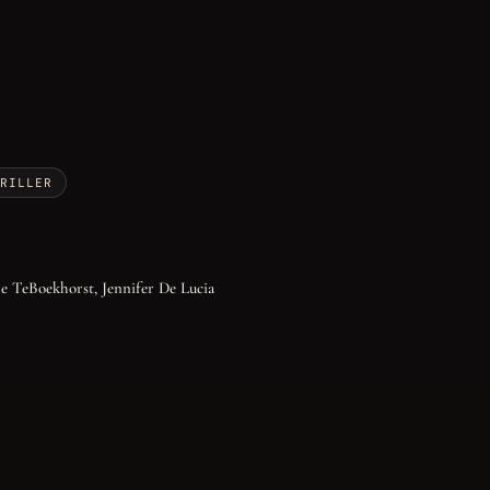
RILLER
e TeBoekhorst, Jennifer De Lucia