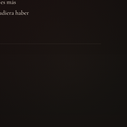
 es más
udiera haber