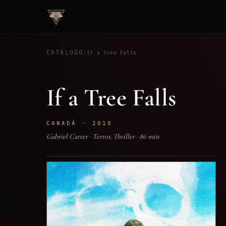
TÁRTARO
FILMS
CATÁLOGO
/
If a Tree Falls
If a Tree Falls
CANADÁ · 2010
Gabriel Carrer · Terror, Thriller · 86 min