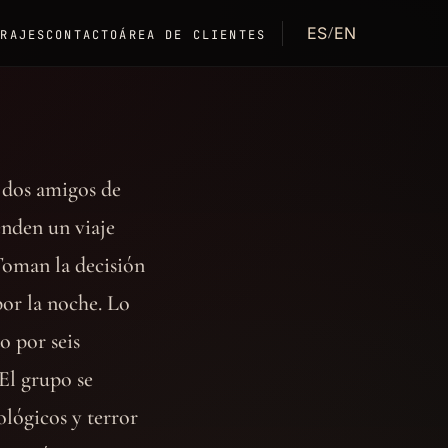
ES
EN
/
TRAJES
CONTACTO
ÁREA DE CLIENTES
 dos amigos de
enden un viaje
Toman la decisión
or la noche. Lo
o por seis
El grupo se
ológicos y terror