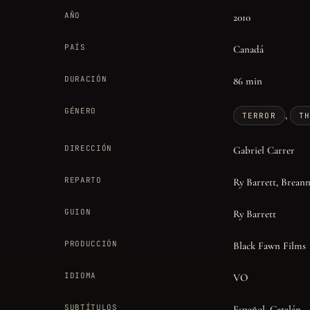
AÑO
2010
PAÍS
Canadá
DURACIÓN
86 min
GÉNERO
,
TERROR
TH
DIRECCIÓN
Gabriel Carrer
REPARTO
Ry Barrett, Breann
GUION
Ry Barrett
PRODUCCIÓN
Black Fawn Films
IDIOMA
VO
SUBTÍTULOS
Español, Catalán