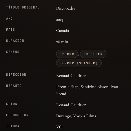
TÍTULO ORIGINAL
Discopathe
AÑO
2013
PAÍS
Canadá
DURACIÓN
78 min
GÉNERO
,
,
TERROR
THRILLER
TERROR (SLASHER)
DIRECCIÓN
Renaud Gauthier
REPARTO
Jérémie Earp, Sandrine Bisson, Ivan
Freud
GUION
Renaud Gauthier
PRODUCCIÓN
Durango, Voyous Films
IDIOMA
VO