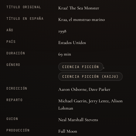
TÍTULO ORIGINAL
Kraa! The Sea Monster
TÍTULO EN ESPAÑA
Kraa, el monstruo marino
AÑO
1998
PAÍS
Estados Unidos
DURACIÓN
69 min
GÉNERO
,
CIENCIA FICCIÓN
CIENCIA FICCIÓN (KAIJU)
DIRECCIÓN
Aaron Osborne, Dave Parker
REPARTO
Michael Guerin, Jerry Lentz, Alison
Lohman
GUION
Neal Marshall Stevens
PRODUCCIÓN
Full Moon