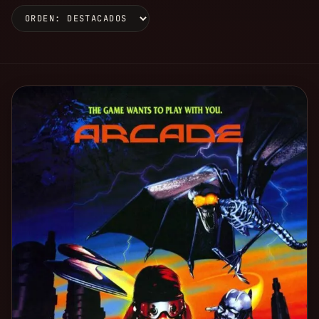
Ordenar
por
Resultados
del
catálogo